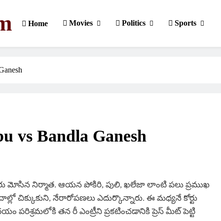
om
Movies
Politics
Sports
Home
 Ganesh
u vs Bandla Ganesh
ు మోసిన నిర్మాత. ఆయన పోకిరి, పులి, ఖలేజా లాంటి పలు ప్రముఖ
ల్లో చిక్కుకుని, నేరారోపణలు ఎదుర్కొన్నారు. ఈ మధ్యనే కోర్టు
రమలోకి తన రీ ఎంట్రీని ప్రకటించడానికి ప్రెస్ మీట్ పెట్టి