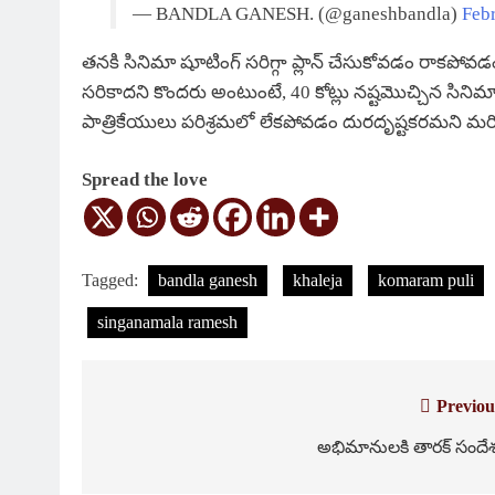
— BANDLA GANESH. (@ganeshbandla)
Febr
తనకి సినిమా షూటింగ్ సరిగ్గా ప్లాన్ చేసుకోవడం రాకప
సరికాదని కొందరు అంటుంటే, 40 కోట్లు నష్టమొచ్చిన సినిమాల
పాత్రికేయులు పరిశ్రమలో లేకపోవడం దురదృష్టకరమని మరి
Spread the love
Tagged:
bandla ganesh
khaleja
komaram puli
singanamala ramesh
Previou
Post
navigation
అభిమానులకి తారక్ సందే