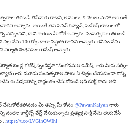
ంవత్సరాల తరబడి తీసేవారు కాదనీ, 6 నెలలు, 9 నెలలు మహా అయితే
ేసేవారని అన్నారు. అయితే తన పవన్ కళ్యాన్, మహేష్ బాబులతో
సి వచ్చిందని, దాని కారణం హీరోలే అన్నారు. సంవత్సరాల తరబడి
వల్ల నేను 100 కోట్ల దాకా నష్టపోయానని అన్నారు. కనీసం నేను
దని నిర్మాత శింగనమల రమేష్ అన్నారు.
్మాత బండ్ల గణేష్ స్పందిస్తూ “సింగనమల రమేష్ గారు మీరు సరిగ్గా
 కల్యాణ్ గారు మూడు సంవత్సరాల పాటు ఏ చిత్రం చేయకుండా కొన్ని
ు. దయచేసి ఈ విషయాన్ని రాద్దంతం చేసుకోకండి ఇది కరెక్ట్ కాదు అని
ాన్ చేసుకోలేకపోవడం మీ తప్పు మీ కోసం
@PawanKalyan
గారు
ల కాల్షీట్స్ వేస్ట్ చేసుకున్నారు ప్రత్యక్ష సాక్షి నేను దయచేసి
ు .
https://t.co/LVGihOWIhI