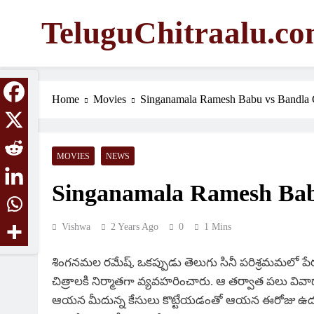
Skip
TeluguChitraalu.c
to
content
Early Insights, Exclusive Updates
Home
Movies
Singanamala Ramesh Babu vs Bandla
MOVIES
NEWS
Singanamala Ramesh Bab
Vishwa
2 Years Ago
0
1 Mins
శింగనమల రమేష్, ఒకప్పుడు తెలుగు సినీ పరిశ్రమమలో పేర
చిత్రాలకి నిర్మాతగా వ్యవహరించారు. ఆ తర్వాత పలు వివాదా
ఆయన మీదున్న కేసులు కొట్టేయడంతో ఆయన ఈరోజు ఉదయం పరిశ్