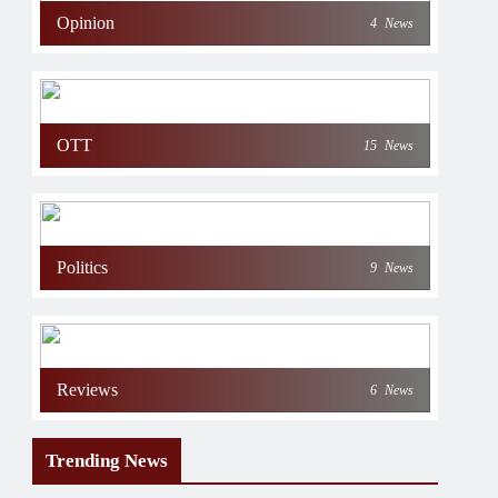
Opinion
4
News
OTT
15
News
Politics
9
News
Reviews
6
News
Trending News