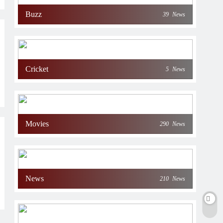
Buzz
39
News
Cricket
5
News
Movies
290
News
News
210
News