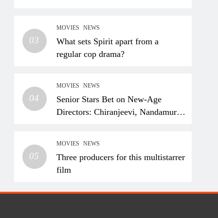
MOVIES
NEWS
03
What sets Spirit apart from a
regular cop drama?
MOVIES
NEWS
04
Senior Stars Bet on New-Age
Directors: Chiranjeevi, Nandamuri
Balakrishna and Nagarjuna
Akkineni Take a Fresh Route
MOVIES
NEWS
05
Three producers for this multistarrer
film