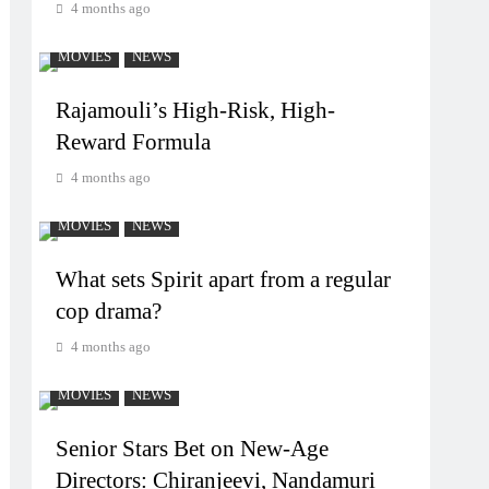
4 months ago
MOVIES
NEWS
Rajamouli’s High-Risk, High-
Reward Formula
4 months ago
MOVIES
NEWS
What sets Spirit apart from a regular
cop drama?
4 months ago
MOVIES
NEWS
Senior Stars Bet on New-Age
Directors: Chiranjeevi, Nandamuri