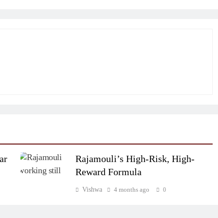
ar
Rajamouli’s High-Risk, High-
Reward Formula
Vishwa
4 months ago
0