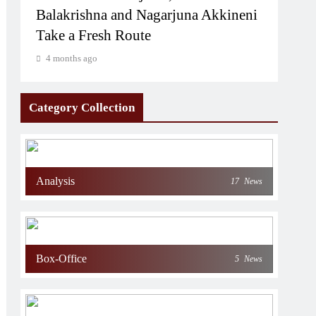
Balakrishna and Nagarjuna Akkineni
Take a Fresh Route
4 months ago
Category Collection
Analysis
17
News
Box-Office
5
News