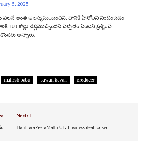
uary 5, 2025
ోవడం వలనే అంత ఆలస్యమయిందని, దానికి హీరోలని నిందించడం
కి 100 కోట్లు నష్టమొచ్చిందని చెప్పడం ఏంటని ప్రశ్నించే
కొందరు అన్నారు.
mahesh babu
pawan kayan
producer
s:
Next:
శం
HariHaraVeeraMallu UK business deal locked