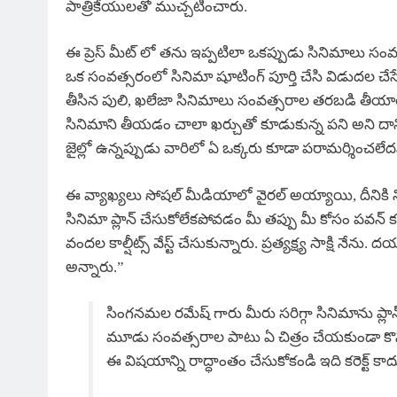
పాత్రికేయులతో ముచ్చటించారు.
ఈ ప్రెస్ మీట్ లో తను ఇప్పటిలా ఒకప్పుడు సినిమాలు స
ఒక సంవత్సరంలో సినిమా షూటింగ్ పూర్తి చేసి విడుదల చ
తీసిన పులి, ఖలేజా సినిమాలు సంవత్సరాల తరబడి తీయాల్
సినిమాని తీయడం చాలా ఖర్చుతో కూడుకున్న పని అని దాని 
జైల్లో ఉన్నప్పుడు వారిలో ఏ ఒక్కరు కూడా పరామర్శించలే
ఈ వ్యాఖ్యలు సోషల్ మీడియాలో వైరల్ అయ్యాయి, దీనికి నిర
సినిమా ప్లాన్ చేసుకోలేకపోవడం మీ తప్పు మీ కోసం పవన్
వందల కాల్షీట్స్ వేస్ట్ చేసుకున్నారు. ప్రత్యక్ష్య సాక్షి నేన
అన్నారు.”
సింగనమల రమేష్ గారు మీరు సరిగ్గా సినిమాను ప్ల
మూడు సంవత్సరాల పాటు ఏ చిత్రం చేయకుండా కొన్ని వంద
ఈ విషయాన్ని రాద్ధాంతం చేసుకోకండి ఇది కరెక్ట్ కాద